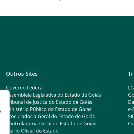
Outros Sites
Tr
Governo Federal
L
Assembleia Legislativa do Estado de Goiás
Go
Tribunal de Justiça do Estado de Goiás
Da
Ministério Público do Estado de Goiás
e-
s
Procuradoria-Geral do Estado de Goiás
SI
Controladoria-Geral do Estado de Goiás
Ou
Diário Oficial do Estado