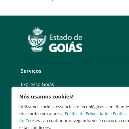
Serviços
Expresso Goiás
Expresso Aplicações
Nós usamos cookies!
Expresso Servidor
SEI Governadoria
Utilizamos cookies essenciais e tecnológicos semelhante
Cadastro de Autoridades
de acordo com a nossa
Política de Privacidade
e
Política
Escola de Governo
de Cookies
, ao continuar navegando, você concorda com
estas condições.