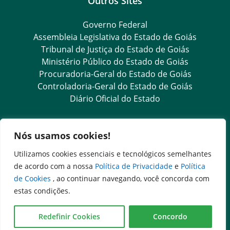
Outros Sites
Governo Federal
Assembleia Legislativa do Estado de Goiás
Tribunal de Justiça do Estado de Goiás
Ministério Público do Estado de Goiás
Procuradoria-Geral do Estado de Goiás
Controladoria-Geral do Estado de Goiás
Diário Oficial do Estado
Transparência e Ouvidoria
Nós usamos cookies!
LGPD
Utilizamos cookies essenciais e tecnológicos semelhantes
Goiás Transparência
de acordo com a nossa
Política de Privacidade
e
Política
Dados Abertos Goiás
de Cookies
, ao continuar navegando, você concorda com
e-SIC – Serviço Eletrônico de Informação ao Cidadão
estas condições.
SIC – Serviço de Informação ao Cidadão
Ouvidoria Setorial
Redefinir Cookies
Concordo