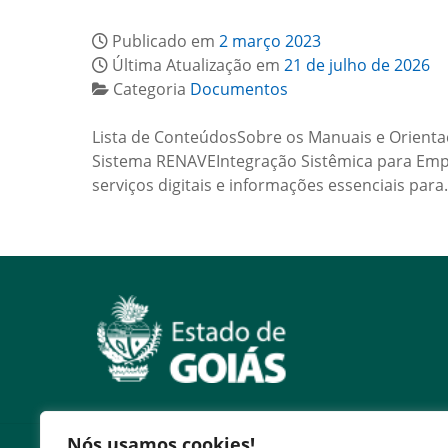
Publicado em
2 março 2023
Última Atualização em
21 de julho de 2026
Categoria
Documentos
Lista de ConteúdosSobre os Manuais e Orient
Sistema RENAVEIntegração Sistêmica para Empr
serviços digitais e informações essenciais par
Nós usamos cookies!
Serviços