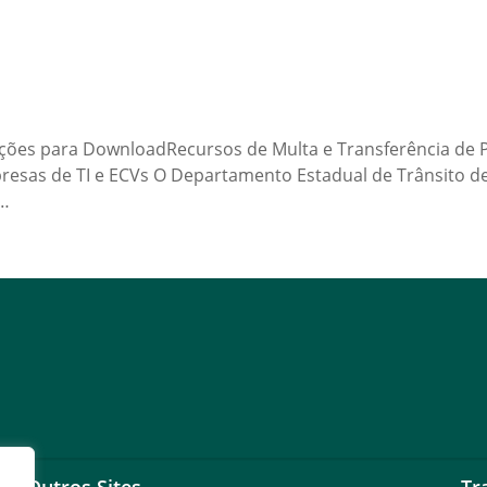
ações para DownloadRecursos de Multa e Transferência d
esas de TI e ECVs O Departamento Estadual de Trânsito d
a…
Outros Sites
Tr