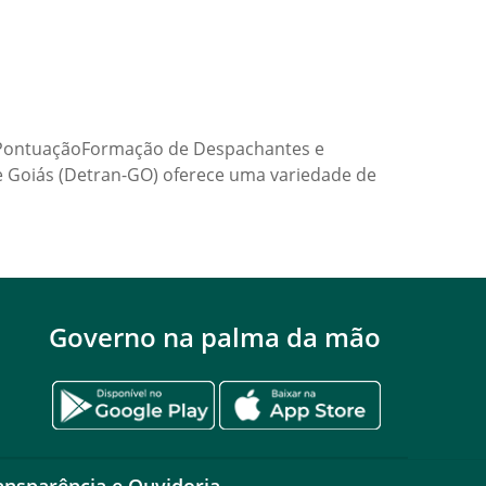
e PontuaçãoFormação de Despachantes e
e Goiás (Detran-GO) oferece uma variedade de
Governo na palma da mão
ansparência e Ouvidoria