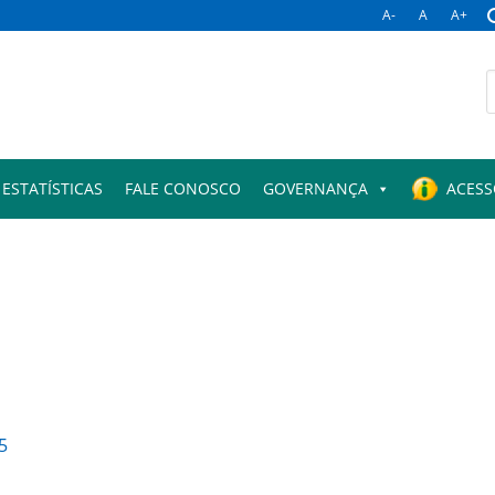
A-
A
A+
B
p
ESTATÍSTICAS
FALE CONOSCO
GOVERNANÇA
ACESS
5