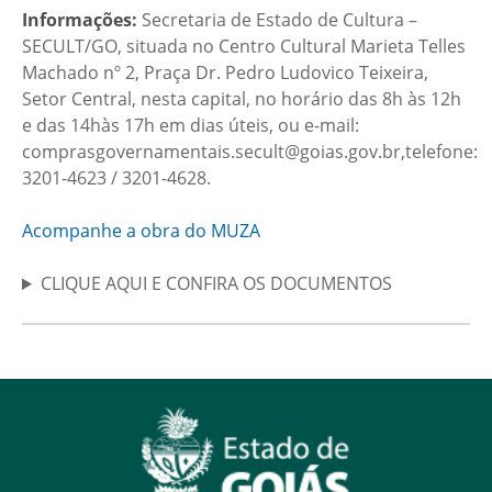
Informações:
Secretaria de Estado de Cultura –
SECULT/GO, situada no Centro Cultural Marieta Telles
Machado nº 2, Praça Dr. Pedro Ludovico Teixeira,
Setor Central, nesta capital, no horário das 8h às 12h
e das 14hàs 17h em dias úteis, ou e-mail:
comprasgovernamentais.secult@goias.gov.br,telefone:
3201-4623 / 3201-4628.
Acompanhe a obra do MUZA
CLIQUE AQUI E CONFIRA OS DOCUMENTOS