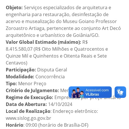
Objeto:
Serviços especializados de arquitetura e
engenharia para restauração, desinfestação de
acervo e musealização do Museu Goiano Professor
Zoroastro Artiaga, pertencente ao conjunto Art Decó
arquitetônico e urbanístico de Goiânia/GO.
Valor Global Estimado (máximo):
R$
8.415.580,07 (R$ Oito Milhões e Quatrocentos e
Quinze Mil e Quinhentos e Oitenta Reais e Sete
Centavos)
Participação:
Disputa Geral
Modalidade:
Concorrência
Tipo:
Menor Preço
Critério de Julgamento:
Menor Preço por Lote
Regime de Execução:
Empreitada por preço unitário
Data de Abertura:
14/10/2024
Local de Realização
: Endereço eletrônico:
www.sislog.go.gov.br
Horário
: 09:00 (horário de Brasília-DF)