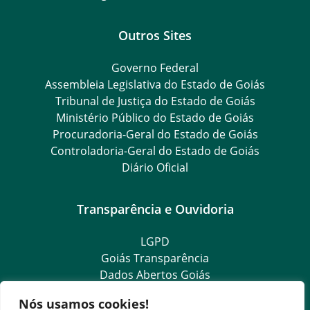
Outros Sites
Governo Federal
Assembleia Legislativa do Estado de Goiás
Tribunal de Justiça do Estado de Goiás
Ministério Público do Estado de Goiás
Procuradoria-Geral do Estado de Goiás
Controladoria-Geral do Estado de Goiás
Diário Oficial
Transparência e Ouvidoria
LGPD
Goiás Transparência
Dados Abertos Goiás
SIC – Serviço de Informação ao Cidadão
Nós usamos cookies!
e-SIC – Serviço Eletrônico de Informação ao Cidadão