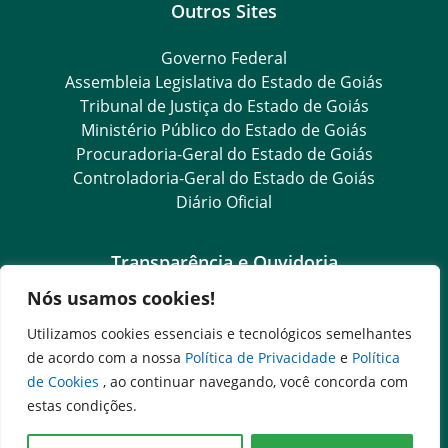
Outros Sites
Governo Federal
Assembleia Legislativa do Estado de Goiás
Tribunal de Justiça do Estado de Goiás
Ministério Público do Estado de Goiás
Procuradoria-Geral do Estado de Goiás
Controladoria-Geral do Estado de Goiás
Diário Oficial
Transparência e Ouvidoria
Nós usamos cookies!
LGPD
Goiás Transparência
Utilizamos cookies essenciais e tecnológicos semelhantes
Dados Abertos Goiás
de acordo com a nossa
Política de Privacidade
e
Política
SIC – Serviço de Informação ao Cidadão
de Cookies
, ao continuar navegando, você concorda com
e-SIC – Serviço Eletrônico de Informação ao Cidadão
estas condições.
Ouvidoria Setorial (Expresso)