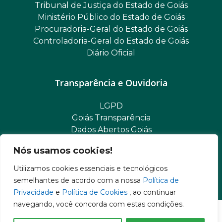
Tribunal de Justiça do Estado de Goiás
Ministério Público do Estado de Goiás
Procuradoria-Geral do Estado de Goiás
Controladoria-Geral do Estado de Goiás
Diário Oficial
Transparência e Ouvidoria
LGPD
Goiás Transparência
Dados Abertos Goiás
SIC – Serviço de Informação ao Cidadão
Nós usamos cookies!
e-SIC – Serviço Eletrônico de Informação ao Cidadão
Ouvidoria Setorial (Expresso)
Utilizamos cookies essenciais e tecnológicos
Ouvidoria Setorial (Presencial)
semelhantes de acordo com a nossa
Política de
Privacidade
e
Política de Cookies
, ao continuar
navegando, você concorda com estas condições.