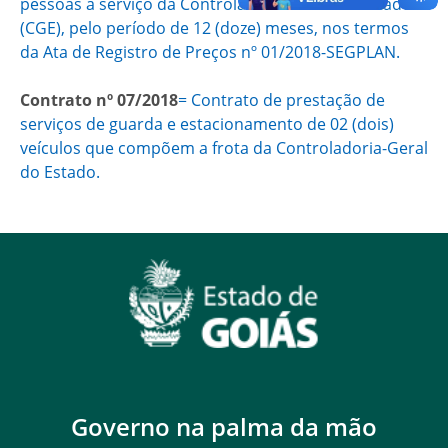
pessoas a serviço da Controladoria-Geral do Estado
(CGE), pelo período de 12 (doze) meses, nos termos
da Ata de Registro de Preços nº 01/2018-SEGPLAN.
Contrato nº 07/2018
= Contrato de prestação de
serviços de guarda e estacionamento de 02 (dois)
veículos que compõem a frota da Controladoria-Geral
do Estado.
Governo na palma da mão