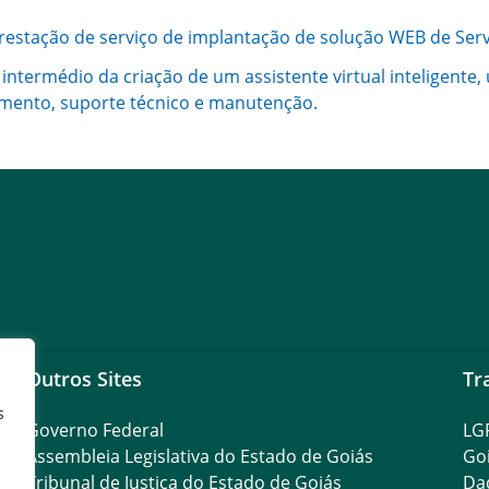
restação de serviço de implantação de solução WEB de Servi
ermédio da criação de um assistente virtual inteligente, 
amento, suporte técnico e manutenção.
Outros Sites
Tr
s
Governo Federal
LG
Assembleia Legislativa do Estado de Goiás
Go
Tribunal de Justiça do Estado de Goiás
Da