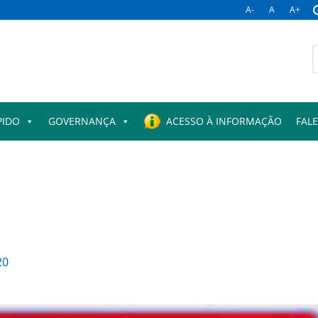
A-
A
A+
B
p
PIDO
GOVERNANÇA
ACESSO À INFORMAÇÃO
FAL
20