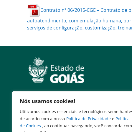
Contrato nº 06/2015-CGE – Contrato de p
autoatendimento, com emulação humana, por int
serviços de configuração, customização, trein
Nós usamos cookies!
Serviços
Utilizamos cookies essenciais e tecnológicos semelhante
Expresso Goiás
de acordo com a nossa
Política de Privacidade
e
Política
Expresso Aplicações
de Cookies
, ao continuar navegando, você concorda com
Expresso Servidor