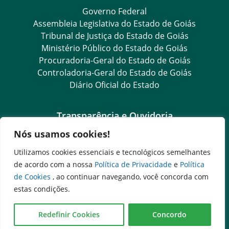
Governo Federal
Assembleia Legislativa do Estado de Goiás
Tribunal de Justiça do Estado de Goiás
Ministério Público do Estado de Goiás
Procuradoria-Geral do Estado de Goiás
Controladoria-Geral do Estado de Goiás
Diário Oficial do Estado
Transparência e Ouvidoria
Nós usamos cookies!
LGPD
Goiás Transparência
Utilizamos cookies essenciais e tecnológicos semelhantes
Dados Abertos Goiás
de acordo com a nossa
Política de Privacidade
e
Política
SIC – Serviço de Informação ao Cidadão
de Cookies
, ao continuar navegando, você concorda com
e-SIC – Serviço Eletrônico de Informação ao Cidadão
estas condições.
Ouvidoria Setorial (Expresso)
Ouvidoria Setorial (Presencial)
Redefinir Cookies
Concordo