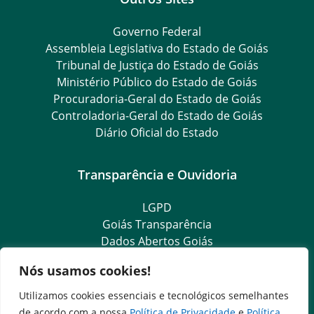
Governo Federal
Assembleia Legislativa do Estado de Goiás
Tribunal de Justiça do Estado de Goiás
Ministério Público do Estado de Goiás
Procuradoria-Geral do Estado de Goiás
Controladoria-Geral do Estado de Goiás
Diário Oficial do Estado
Transparência e Ouvidoria
LGPD
Goiás Transparência
Dados Abertos Goiás
SIC – Serviço de Informação ao Cidadão
Nós usamos cookies!
e-SIC – Serviço Eletrônico de Informação ao Cidadão
Ouvidoria Setorial (Expresso)
Utilizamos cookies essenciais e tecnológicos semelhantes
Ouvidoria Setorial (Presencial)
de acordo com a nossa
Política de Privacidade
e
Política