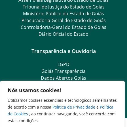
Assembleia Legislativa do Estado de Goiás
Tribunal de Justiça do Estado de Goiás
Ministério Público do Estado de Goiás
Procuradoria-Geral do Estado de Goiás
Controladoria-Geral do Estado de Goiás
Diário Oficial do Estado
Transparência e Ouvidoria
LGPD
Goiás Transparência
Dados Abertos Goiás
SIC – Serviço de Informação ao Cidadão
Nós usamos cookies!
e-SIC – Serviço Eletrônico de Informação ao Cidadão
Ouvidoria Setorial (Expresso)
Utilizamos cookies essenciais e tecnológicos semelhantes
Ouvidoria Setorial (Presencial)
de acordo com a nossa
Política de Privacidade
e
Política
de Cookies
, ao continuar navegando, você concorda com
estas condições.