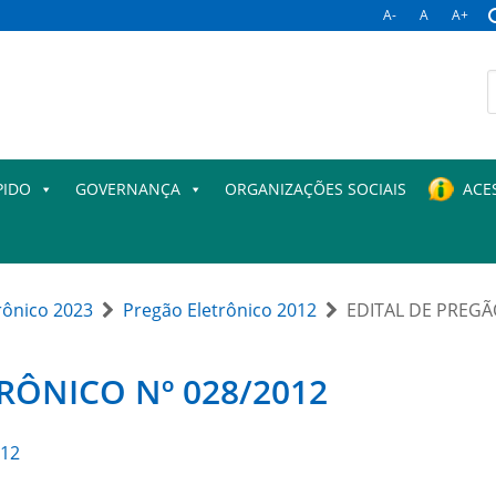
A-
A
A+
B
p
PIDO
GOVERNANÇA
ORGANIZAÇÕES SOCIAIS
ACE
rônico 2023
Pregão Eletrônico 2012
EDITAL DE PREGÃ
RÔNICO Nº 028/2012
012