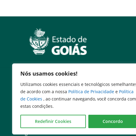
Nós usamos cookies!
Serviços
Utilizamos cookies essenciais e tecnológicos semelhante
Expresso Goiás
de acordo com a nossa
Política de Privacidade
e
Política
Expresso Aplicações
de Cookies
, ao continuar navegando, você concorda com
Expresso Servidor
estas condições.
SEI Governadoria
Cadastro de Autoridades
Redefinir Cookies
Concordo
Escola de Governo
Agenda de Autoridades