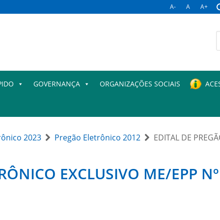
A-
A
A+
B
p
PIDO
GOVERNANÇA
ORGANIZAÇÕES SOCIAIS
ACE
rônico 2023
Pregão Eletrônico 2012
EDITAL DE PREGÃ
RÔNICO EXCLUSIVO ME/EPP Nº