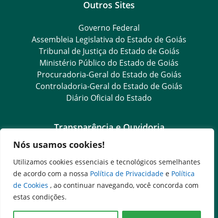
Outros Sites
Governo Federal
Assembleia Legislativa do Estado de Goiás
Tribunal de Justiça do Estado de Goiás
Ministério Público do Estado de Goiás
Procuradoria-Geral do Estado de Goiás
Controladoria-Geral do Estado de Goiás
Diário Oficial do Estado
Transparência e Ouvidoria
Nós usamos cookies!
LGPD
Goiás Transparência
Utilizamos cookies essenciais e tecnológicos semelhantes
Dados Abertos Goiás
de acordo com a nossa
Política de Privacidade
e
Política
SIC – Serviço de Informação ao Cidadão
de Cookies
, ao continuar navegando, você concorda com
e-SIC – Serviço Eletrônico de Informação ao Cidadão
estas condições.
Ouvidoria Setorial (Expresso)