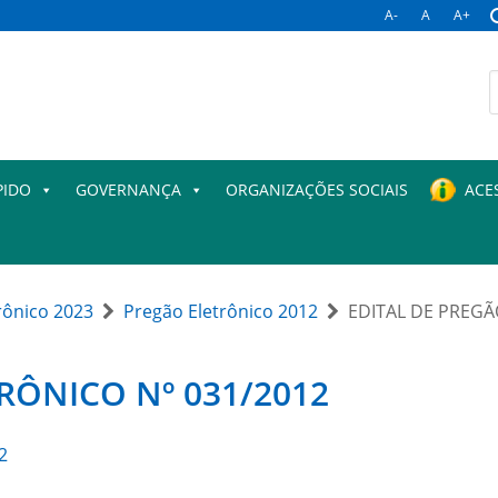
A-
A
A+
B
p
PIDO
GOVERNANÇA
ORGANIZAÇÕES SOCIAIS
ACE
rônico 2023
Pregão Eletrônico 2012
EDITAL DE PREGÃ
RÔNICO Nº 031/2012
2