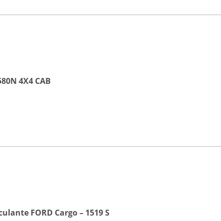
 580N 4X4 CAB
ulante FORD Cargo – 1519 S