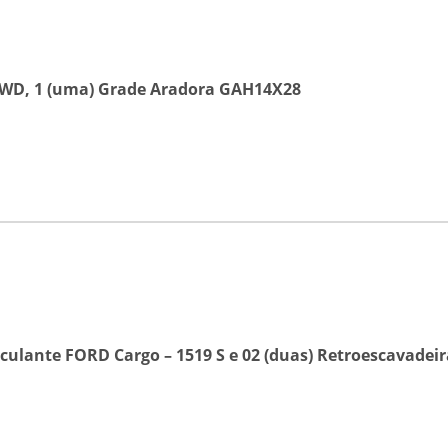
X 4WD, 1 (uma) Grade Aradora GAH14X28
lante FORD Cargo – 1519 S
e
02 (duas) Retroescavadeir