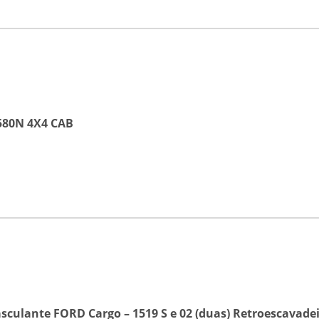
 580N 4X4 CAB
culante FORD Cargo – 1519 S
e
02 (duas) Retroescavade