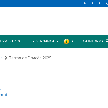
A-
A
A+
ESSO RÁPIDO
GOVERNANÇA
ACESSO À INFORMAÇ
is
Termo de Doação 2025
6
ntais