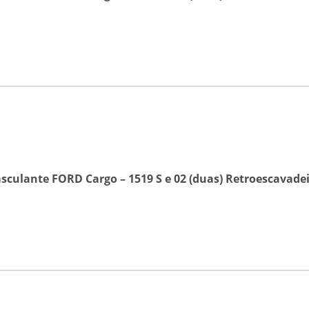
culante FORD Cargo – 1519 S
e
02 (duas) Retroescavade