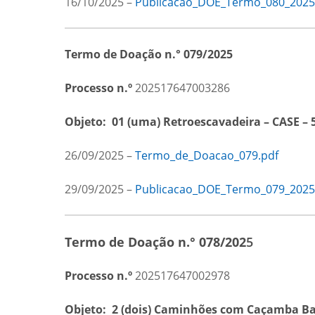
16/10/2025 –
Publicacao_DOE_Termo_080_2025
Termo de Doação n.° 079/2025
Processo n.º
202517647003286
Objeto:
01 (uma) Retroescavadeira – CASE –
26/09/2025 –
Termo_de_Doacao_079.pdf
29/09/2025 –
Publicacao_DOE_Termo_079_2025
Termo de Doação n.° 078/202
5
Processo n.º
202517647002978
Objeto:
2
(dois) Caminhões com Caçamba Bas