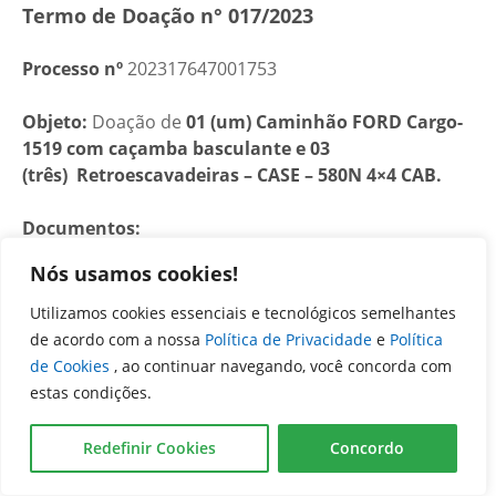
Termo de Doação n° 017/2023
Processo nº
202317647001753
Objeto:
Doação de
01 (um)
Caminhão FORD Cargo-
1519 com caçamba basculante e 03
(três)
Retroescavadeiras – CASE – 580N 4×4 CAB.
Documentos:
Nós usamos cookies!
04/09/2023 –
Termo_017_2023.pdf
Utilizamos cookies essenciais e tecnológicos semelhantes
06/09/2023 –
Publicação_Doe_Termo_017_2023.pdf
de acordo com a nossa
Política de Privacidade
e
Política
de Cookies
, ao continuar navegando, você concorda com
estas condições.
Termo de Doação n° 016/2023
Redefinir Cookies
Concordo
Processo nº
202317647001716