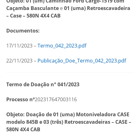
Objeto: 01 (um) Caminhão Ford Cargo-1519 com
Caçamba Basculante
e
01 (uma) Retroescavadeira
– Case – 580N 4X4 CAB
Documentos:
17/11/2023 –
Termo_042_2023.pdf
22/11/2023 –
Publicação_Doe_Termo_042_2023.pdf
Termo de Doação n° 041/2023
Processo nº
202317647003116
Objeto: Doação de 01 (uma) Motoniveladora CASE
modelo 845B e 03 (três) Retroescavadeiras – CASE –
580N 4X4 CAB