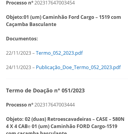
Processo nº
202317647003454
Objeto:01 (um)
Caminhão Ford Cargo – 1519 com
Caçamba Basculante
Documentos:
22/11/2023 –
Termo_052_2023.pdf
24/11/2023 –
Publicação_Doe_Termo_052_2023.pdf
Termo de Doação n° 051/2023
Processo nº
202317647003444
Objeto: 02 (duas) Retroescavadeiras – CASE – 580N
4 X 4 CAB
e
01 (um) Caminhão FORD Cargo-1519
com caçamba basculante