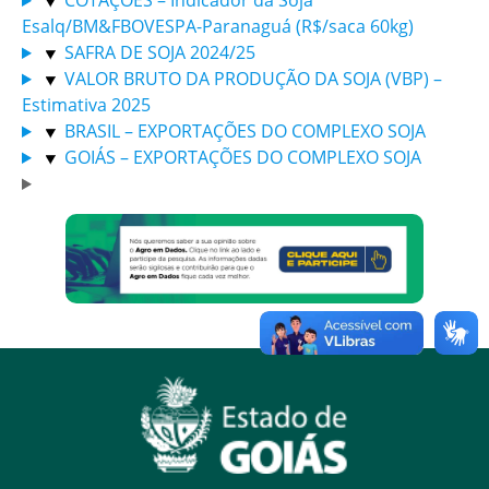
COTAÇÕES – Indicador da Soja
Esalq/BM&FBOVESPA-Paranaguá (R$/saca 60kg)
SAFRA DE SOJA 2024/25
VALOR BRUTO DA PRODUÇÃO DA SOJA (VBP) –
Estimativa 2025
BRASIL – EXPORTAÇÕES DO COMPLEXO SOJA
GOIÁS – EXPORTAÇÕES DO COMPLEXO SOJA