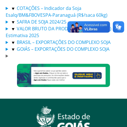
COTAÇÕES – Indicador da Soja
Esalq/BM&FBOVESPA-Paranaguá (R$/saca 60kg)
SAFRA DE SOJA 2024/25
VALOR BRUTO DA PRODUÇÃO DA SOJA (VBP) –
Estimativa 2025
BRASIL – EXPORTAÇÕES DO COMPLEXO SOJA
GOIÁS – EXPORTAÇÕES DO COMPLEXO SOJA