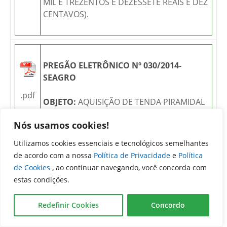
MIL E TREZENTOS E DEZESSETE REAIS E DEZ
CENTAVOS).
PREGÃO ELETRÔNICO Nº 030/2014-
SEAGRO
.pdf
OBJETO:
AQUISIÇÃO DE TENDA PIRAMIDAL
E DE LONAS DE COBERTURA, CONFORME
Nós usamos cookies!
CONDIÇÕES E ESPECIFICAÇÕES
ESTABELECIDAS NO EDITAL E SEUS ANEXOS.
Utilizamos cookies essenciais e tecnológicos semelhantes
de acordo com a nossa
Política de Privacidade
e
Política
DATA DE ABERTURA:
21/08/2014 ÀS 08:30
de Cookies
, ao continuar navegando, você concorda com
HORAS.
estas condições.
VALOR ESTIMADO:
R$14.599,97
Redefinir Cookies
Concordo
(QUATORZE MIL E QUINHENTOS E
NOVENTA E NOVE REAIS E NOVENTA E SETE