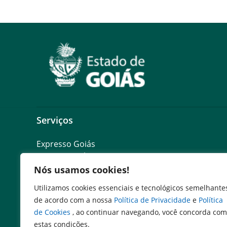
Serviços
Expresso Goiás
Expresso Aplicações
Expresso Servidor
Nós usamos cookies!
SEI Governadoria
Utilizamos cookies essenciais e tecnológicos semelhante
Cadastro de Autoridades
de acordo com a nossa
Política de Privacidade
e
Política
Escola de Governo
de Cookies
, ao continuar navegando, você concorda com
Agenda de Autoridades
estas condições.