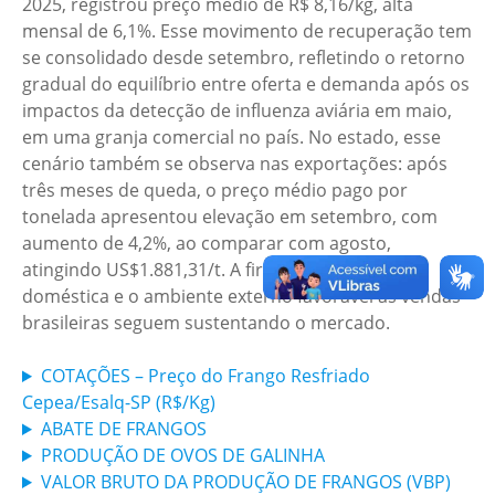
2025, registrou preço médio de R$ 8,16/kg, alta
mensal de 6,1%. Esse movimento de recuperação tem
se consolidado desde setembro, refletindo o retorno
gradual do equilíbrio entre oferta e demanda após os
impactos da detecção de influenza aviária em maio,
em uma granja comercial no país. No estado, esse
cenário também se observa nas exportações: após
três meses de queda, o preço médio pago por
tonelada apresentou elevação em setembro, com
aumento de 4,2%, ao comparar com agosto,
atingindo US$1.881,31/t. A firmeza da demanda
doméstica e o ambiente externo favorável às vendas
brasileiras seguem sustentando o mercado.
COTAÇÕES – Preço do Frango Resfriado
Cepea/Esalq-SP (R$/Kg)
ABATE DE FRANGOS
PRODUÇÃO DE OVOS DE GALINHA
VALOR BRUTO DA PRODUÇÃO DE FRANGOS (VBP)