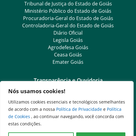
Tribunal de Justiça do Estado de Goiás
Ministério Público do Estado de Goiás
Procuradoria-Geral do Estado de Goiás
Controladoria-Geral do Estado de Goiás
Diário Oficial
Legisla Goiás
Agrodefesa Goiás
Ceasa Goiás
Emater Goiás
Transparência e Ouvidoria
Nós usamos cookies!
LGPD
Goiás Transparência
Utilizamos cookies essenciais e tecnológicos semelhantes
Dados Abertos Goiás
de acordo com a nossa
Política de Privacidade
e
Política
Ouvidoria Setorial
de Cookies
, ao continuar navegando, você concorda com
SIC – Serviço de Informação ao Cidadão
estas condições.
e-SIC – Serviço Eletrônico de Informação ao Cidadão