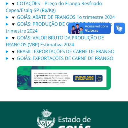
COTAÇÕES – Preço do Frango Resfriado
Cepea/Esalq-SP (R$/Kg)
GOIÁS: ABATE DE FRANGOS 1o trimestre 2024
GOIÁS: PRODUÇÃO DE OVOS DE GALINHA 1o
trimestre 2024
GOIÁS: VALOR BRUTO DA PRODUÇÃO DE
FRANGOS (VBP) Estimativa 2024
BRASIL: EXPORTAÇÕES DE CARNE DE FRANGO
GOIÁS: EXPORTAÇÕES DE CARNE DE FRANGO