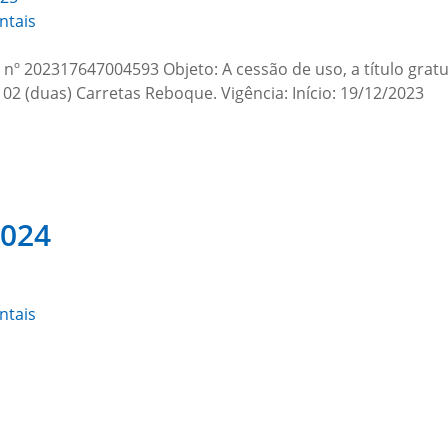
ntais
º 202317647004593 Objeto: A cessão de uso, a título gratu
ora, 02 (duas) Carretas Reboque. Vigência: Início: 19/1
2024
ntais