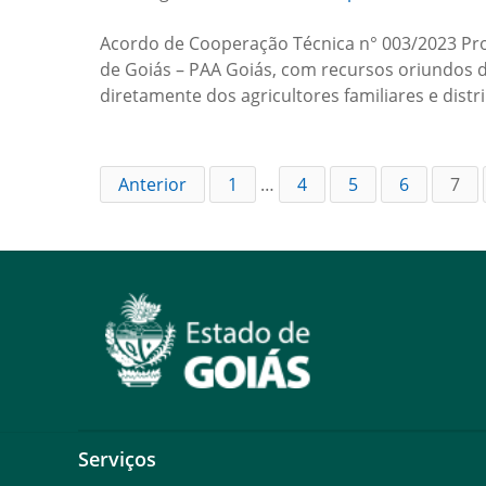
Acordo de Cooperação Técnica n° 003/2023 Pr
de Goiás – PAA Goiás, com recursos oriundos 
diretamente dos agricultores familiares e dis
Anterior
1
…
4
5
6
7
Serviços