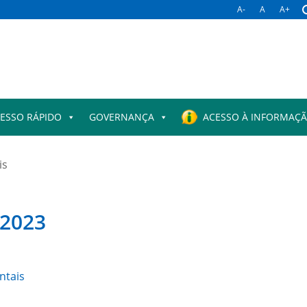
A-
A
A+
ESSO RÁPIDO
GOVERNANÇA
ACESSO À INFORMAÇ
is
2023
ntais