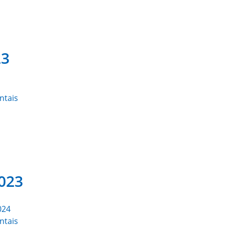
23
ntais
023
024
ntais