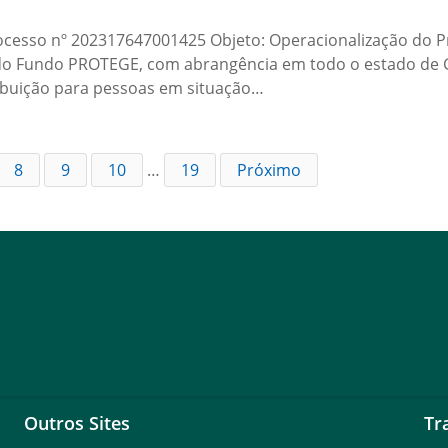
ocesso nº 202317647001425 Objeto: Operacionalização do P
do Fundo PROTEGE, com abrangência em todo o estado de Go
tribuição para pessoas em situação…
8
9
10
…
19
Próximo
Outros Sites
Tr