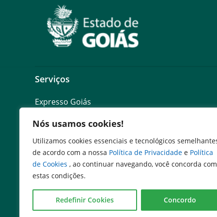
Serviços
Expresso Goiás
Expresso Aplicações
Nós usamos cookies!
Expresso Servidor
SEI Governadoria
Utilizamos cookies essenciais e tecnológicos semelhante
Cadastro de Autoridades
de acordo com a nossa
Política de Privacidade
e
Política
Escola de Governo
de Cookies
, ao continuar navegando, você concorda com
Agenda de Autoridades
estas condições.
Redefinir Cookies
Concordo