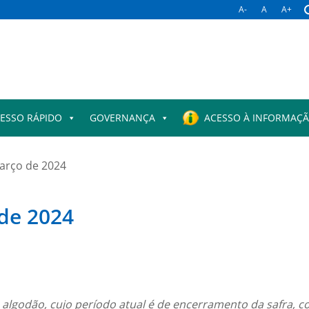
A-
A
A+
ESSO RÁPIDO
GOVERNANÇA
ACESSO À INFORMAÇ
arço de 2024
de 2024
algodão, cujo período atual é de encerramento da safra, c