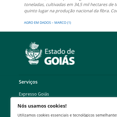
toneladas, cultivadas em 34,5 mil hectares de
quinto lugar na produção nacional da fibra. Co
AGRO EM DADOS – MARCO (1)
Serviços
Expresso Goiás
Expresso Aplicações
Nós usamos cookies!
Expresso Servidor
SEI Governadoria
Utilizamos cookies essenciais e tecnológicos semelhante