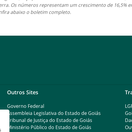
 terra. Os números representam um crescimento de 16,5% em
nfira abaixo o boletim completo.
Outros Sites
Tr
Governo Federal
LG
Assembleia Legislativa do Estado de Goiás
Go
Tribunal de Justiça do Estado de Goiás
Da
Ministério Público do Estado de Goiás
Ouv
s