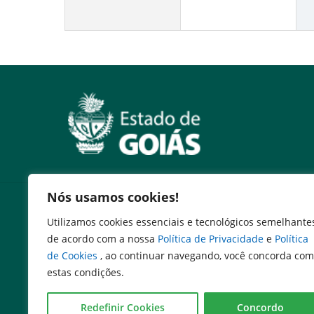
Nós usamos cookies!
Serviços
Utilizamos cookies essenciais e tecnológicos semelhante
Expresso Goiás
de acordo com a nossa
Política de Privacidade
e
Política
Expresso Aplicações
de Cookies
, ao continuar navegando, você concorda com
Expresso Servidor
estas condições.
SEI Governadoria
Cadastro de Autoridades
Redefinir Cookies
Concordo