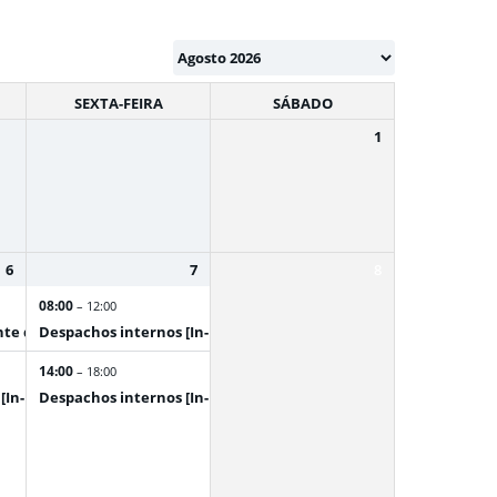
SEXTA-FEIRA
SÁBADO
1
6
7
8
08:00
– 12:00
nte de Lagolândia
Despachos internos [In-person]
14:00
– 18:00
[In-person]
Despachos internos [In-person]