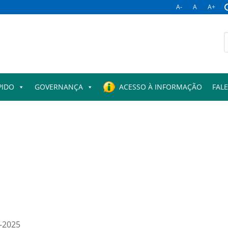
A-
A
A+
B
p
PIDO
GOVERNANÇA
ACESSO À INFORMAÇÃO
FAL
4-2025