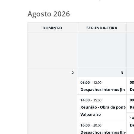
Month
Agosto 2026
selection
DOMINGO
SEGUNDA-FEIRA
2
3
08:00
08
– 12:00
Despachos internos [In-per
De
14:00
09
– 15:00
Reunião - Obra da ponte na
Re
Valparaiso
14
De
16:00
– 20:00
Despachos internos [In-per