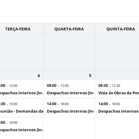
TERÇA-FEIRA
QUARTA-FEIRA
QUINTA-FEIRA
4
5
:00
08:00
08:30
– 12:00
– 12:00
– 12:30
son]
spachos internos [In-person]
Despachos internos [In-person]
Visia às Obras da Po
:30
14:00
14:00
– 10:00
– 18:00
– 18:00
 divisa de Novo Gama /
união - Demandas da região de Pirenópolis
Despachos internos [In-person]
Despachos internos 
:00
– 18:00
spachos internos [In-person]
son]