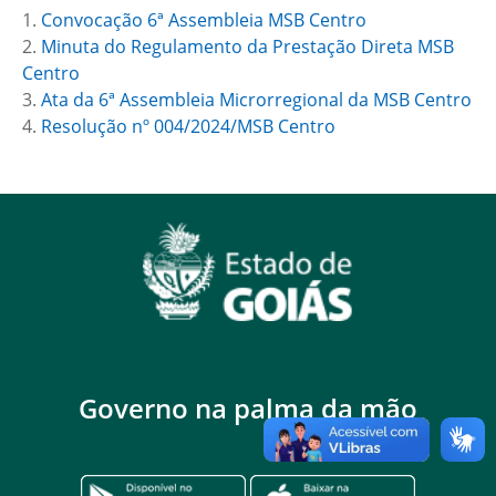
1.
Convocação 6ª Assembleia MSB Centro
2.
Minuta do Regulamento da Prestação Direta MSB
Centro
3.
Ata da 6ª Assembleia Microrregional da MSB Centro
4.
Resolução nº 004/2024/MSB Centro
Governo na palma da mão