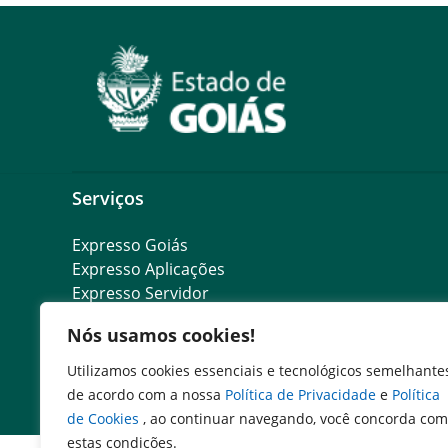
Serviços
Expresso Goiás
Expresso Aplicações
Expresso Servidor
SEI Governadoria
Nós usamos cookies!
Cadastro de Autoridades
Escola de Governo
Utilizamos cookies essenciais e tecnológicos semelhante
Agenda de Autoridades
de acordo com a nossa
Política de Privacidade
e
Política
de Cookies
, ao continuar navegando, você concorda com
estas condições.