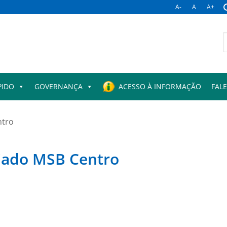
A-
A
A+
B
p
PIDO
GOVERNANÇA
ACESSO À INFORMAÇÃO
FAL
ntro
giado MSB Centro