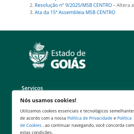
Resolução nº 9/2025/MSB CENTRO
– Altera 
Ata da 15ª Assembleia MSB CENTRO
Serviços
Nós usamos cookies!
Expresso Goiás
Expresso Aplicações
Utilizamos cookies essenciais e tecnológicos semelhante
Expresso Servidor
de acordo com a nossa
Política de Privacidade
e
Política
SEI Governadoria
de Cookies
, ao continuar navegando, você concorda com
Cadastro de Autoridades
estas condições.