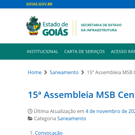
GOIAS.GOV.BR
INSTITUCIONAL
CARTA DE SERVIÇOS
ACESSO RÁ
Home
Saneamento
15ª Assembleia MSB 
15ª Assembleia MSB Cen
Última Atualização em
4 de novembro de 20
Categoria
Saneamento
Convocação