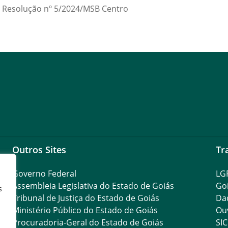
a Resolução nº 5/2024/MSB Centro
Outros Sites
Tr
Governo Federal
LG
Assembleia Legislativa do Estado de Goiás
Go
s
Tribunal de Justiça do Estado de Goiás
Da
Ministério Público do Estado de Goiás
Ouv
Procuradoria-Geral do Estado de Goiás
SIC