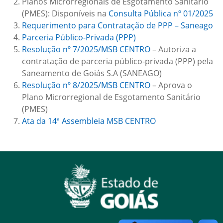
Planos Microrregionais de Esgotamento Sanitário
(PMES): Disponíveis na
Consulta Pública nº 01/2025
Requerimento para Contratação de PPP – Saneago
Parceria Público-Privada (PPP)
Resolução nº 7/2025/MSB CENTRO
– Autoriza a
contratação de parceria público-privada (PPP) pela
Saneamento de Goiás S.A (SANEAGO)
Resolução nº 8/2025/MSB CENTRO
– Aprova o
Plano Microrregional de Esgotamento Sanitário
(PMES)
Ata da 14ª Assembleia MSB CENTRO