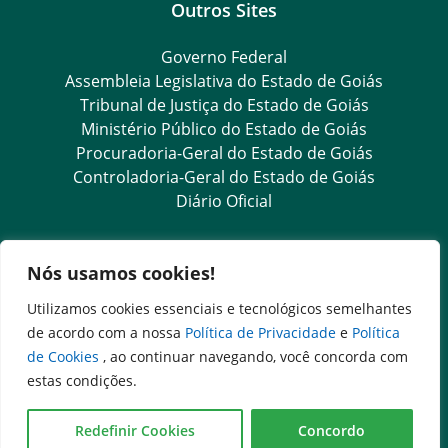
Outros Sites
Governo Federal
Assembleia Legislativa do Estado de Goiás
Tribunal de Justiça do Estado de Goiás
Ministério Público do Estado de Goiás
Procuradoria-Geral do Estado de Goiás
Controladoria-Geral do Estado de Goiás
Diário Oficial
Transparência e Ouvidoria
Nós usamos cookies!
LGPD
Utilizamos cookies essenciais e tecnológicos semelhantes
Goiás Transparência
de acordo com a nossa
Política de Privacidade
e
Política
Dados Abertos Goiás
de Cookies
, ao continuar navegando, você concorda com
Ouvidoria Setorial
estas condições.
SIC – Serviço de Informação ao Cidadão
e-SIC – Serviço Eletrônico de Informação ao Cidadão
Redefinir Cookies
Concordo