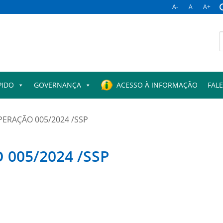
A-
A
A+
B
p
PIDO
GOVERNANÇA
ACESSO À INFORMAÇÃO
FAL
ERAÇÃO 005/2024 /SSP
005/2024 /SSP