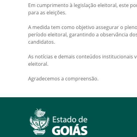
Em cumprimento à legislação eleitoral, este po
para as eleições.
A medida tem como objetivo assegurar o pleno
período eleitoral, garantindo a observância do
candidatos.
As notícias e demais conteúdos institucionais 
eleitoral.
Agradecemos a compreensão.