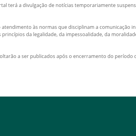
rtal terá a divulgação de notícias temporariamente suspens
 atendimento às normas que disciplinam a comunicação ins
s princípios da legalidade, da impessoalidade, da moralida
voltarão a ser publicados após o encerramento do período d