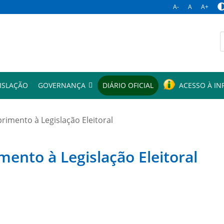
A-
A
A+
p
ISLAÇÃO
GOVERNANÇA
DIÁRIO OFICIAL
ACESSO À I
mento à Legislação Eleitoral
to à Legislação Eleitoral