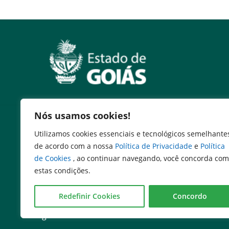
Nós usamos cookies!
Serviços
Utilizamos cookies essenciais e tecnológicos semelhante
Expresso Goiás
de acordo com a nossa
Política de Privacidade
e
Política
Expresso Aplicações
de Cookies
, ao continuar navegando, você concorda com
Expresso Servidor
estas condições.
SEI Governadoria
Cadastro de Autoridades
Redefinir Cookies
Concordo
Escola de Governo
Agenda de Autoridades