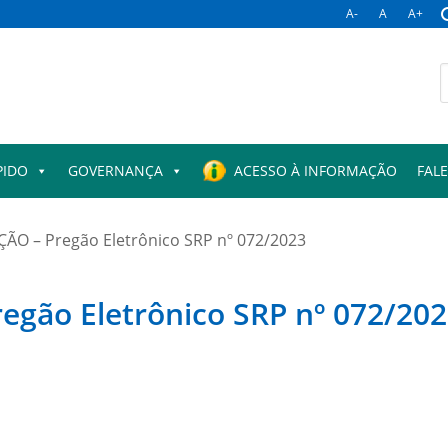
A-
A
A+
B
p
PIDO
GOVERNANÇA
ACESSO À INFORMAÇÃO
FAL
ÇÃO – Pregão Eletrônico SRP nº 072/2023
egão Eletrônico SRP nº 072/20