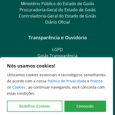
Ministério Público do Estado de Goiás
Procuradoria-Geral do Estado de Goiás
Controladoria-Geral do Estado de Goiás
Diário Oficial
Transparência e Ouvidoria
LGPD
Goiás Transparência
Dados Abertos Goiás
Nós usamos cookies!
SIC – Serviço de Informação ao Cidadão
e-SIC – Serviço Eletrônico de Informação ao Cidadão
Utilizamos cookies essenciais e tecnológicos semelhantes
Ouvidoria Setorial (Expresso)
de acordo com a nossa
Política de Privacidade
e
Política
Ouvidoria Setorial (Presencial)
de Cookies
, ao continuar navegando, você concorda com
estas condições.
Rua 8, n. 242 - QD. 5 LT. 36, Edifício Torres, Setor Central,
Goiânia-GO, CEP: 74013-030 -
Disque Denúncia: 151
Redefinir Cookies
Concordo