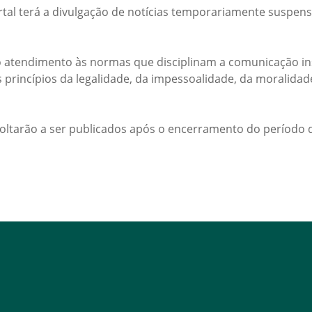
rtal terá a divulgação de notícias temporariamente suspens
 atendimento às normas que disciplinam a comunicação ins
s princípios da legalidade, da impessoalidade, da moralida
voltarão a ser publicados após o encerramento do período d