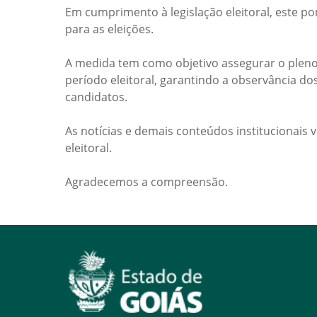
Em cumprimento à legislação eleitoral, este po
para as eleições.
A medida tem como objetivo assegurar o pleno
período eleitoral, garantindo a observância do
candidatos.
As notícias e demais conteúdos institucionais 
eleitoral.
Agradecemos a compreensão.