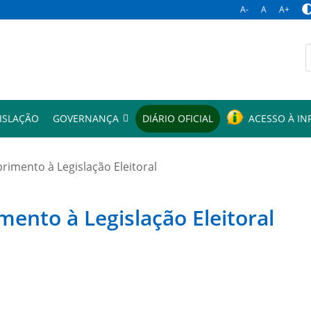
A-
A
A+
p
ISLAÇÃO
GOVERNANÇA
DIÁRIO OFICIAL
ACESSO À I
mento à Legislação Eleitoral
to à Legislação Eleitoral