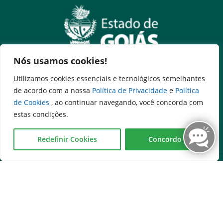
Nós usamos cookies!
Utilizamos cookies essenciais e tecnológicos semelhantes
Governo na palma da mão
de acordo com a nossa
Política de Privacidade
e
Política
de Cookies
, ao continuar navegando, você concorda com
estas condições.
Redefinir Cookies
Concordo
Serviços
Expresso Goiás
Expresso Aplicações
Expresso Servidor