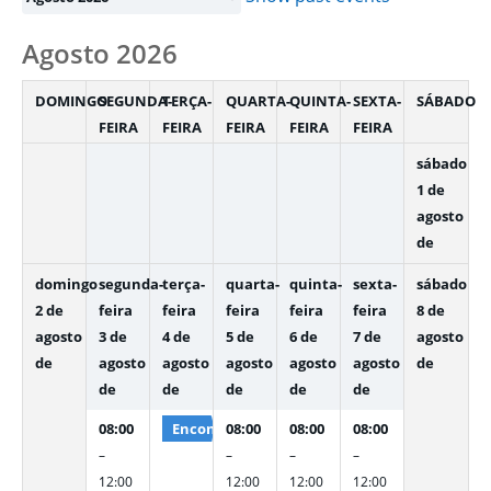
Agosto 2026
DOMINGO
SEGUNDA-
TERÇA-
QUARTA-
QUINTA-
SEXTA-
SÁBADO
FEIRA
FEIRA
FEIRA
FEIRA
FEIRA
sábado
1 de
agosto
de
domingo
segunda-
terça-
quarta-
quinta-
sexta-
sábado
2 de
feira
feira
feira
feira
feira
8 de
agosto
3 de
4 de
5 de
6 de
7 de
agosto
de
agosto
agosto
agosto
agosto
agosto
de
de
de
de
de
de
08:00
Encontro goiano de simplificação SEBRAE
08:00
08:00
08:00
–
–
–
–
12:00
12:00
12:00
12:00