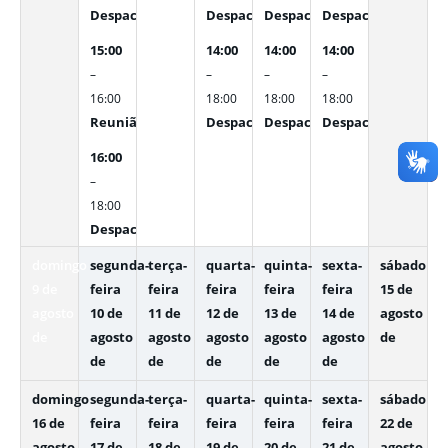
Despacho Interno
Despacho Interno
Despacho Interno
Despacho Interno
15:00
14:00
14:00
14:00
–
–
–
–
16:00
18:00
18:00
18:00
Reunião com os Diretores e Gerentes
Despacho Interno
Despacho Interno
Despacho Interno
16:00
–
18:00
Despacho Interno
domingo
segunda-
terça-
quarta-
quinta-
sexta-
sábado
9 de
feira
feira
feira
feira
feira
15 de
agosto
10 de
11 de
12 de
13 de
14 de
agosto
de
agosto
agosto
agosto
agosto
agosto
de
de
de
de
de
de
domingo
segunda-
terça-
quarta-
quinta-
sexta-
sábado
16 de
feira
feira
feira
feira
feira
22 de
agosto
17 de
18 de
19 de
20 de
21 de
agosto