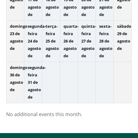
de
agosto
agosto
agosto
agosto
agosto
de
de
de
de
de
de
domingo
segunda-
terça-
quarta-
quinta-
sexta-
sábado
23 de
feira
feira
feira
feira
feira
29 de
agosto
24 de
25 de
26 de
27 de
28 de
agosto
de
agosto
agosto
agosto
agosto
agosto
de
de
de
de
de
de
domingo
segunda-
30 de
feira
agosto
31 de
de
agosto
de
No additional events this month.