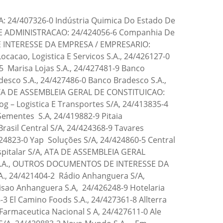
stética Masculina Anápolis Ltda, 24/421961-3 Nutrali Science Suplementos Alimentares Ltda, 24/422088-3 Casa Do Sabor Emporio Gastronomico Ltda, 24/422278-9 Bischoff Consultoria E Representacoes Ltda, 24/422303-3 Vbr Locações De Máquinas E Equipamentos Ltda, 24/422312-2 Moreira Silva Transportes Ltda, 24/422327-0 Carrez Medicina Ltda,24/422345-9 Mercado Bizerra Ltda, 24/422375-0 Andressa Assunção Serviços Médicos Ltda, 24/422418-8 M.L.H.V. Calçados E Acessórios Ltda, 24/422437-4 Casa De Carnes Corte Real Ltda, 24/422606-7 Seabra Empreendimento Imobiliario Ltda, 24/422730-6 Gkl Corretora De Seguros Ltda, 24/422733-0 Tintas Prestações De Serviços E Comércio Ltda, 24/422759-4 Lf Informática Ltda, 24/422761-6 Saldao Dos Cosmeticos Ltda, 24/422779-9 Crownix Participações Ltda, 24/422807-8 Yasmin Alves Pereira Ltda, 24/422813-2 Wvm Serrinha Empreendimento Imobiliario Spe Ltda, 24/422863-9 Brazuca Marketing E Publicidade Ltda, 24/422872-8 Flor Do Dia Ltda, 24/422974-0 Closet Das Meninas Ltda, 24/423003-0 Ar3 Patrimonial Ltda, 24/423154-0 Lusa Patrimonial Ltda, 24/423251-2 Fagner De Oliveira Couto Serviços Ltda, 24/423261-0 Naves Consultoria E Negócios Ltda, 24/423296-2 Locaçoes M A Ltda,24/423336-5 Marillya Maria Morais Serviços Médicos Ltda, 24/423404-3 Posto Supervia Maurilândia Ltda, 24/423409-4 Mr Vendas E Serviços Ltda, 24/423423-0 Thales Henrique Atividades De Psicologia Ltda, 24/423458-2 Mbql Serviços Medicos Ltda, 24/423488-4 Fcs Participações Ltda, 24/423503-1 Clínica Sorriso Feliz Ltda, 24/423512-0 F. Lima Glaucoma Unipessoal Ltda,24/423524-4 Loures Participações Ltda., 24/423595-3 Hm Sua Corretora Ltda, 24/423608-9 Dji Eletronicos E Acessorios Para Celulares Ltda, 24/423632-1 Js Blocos Ltda., 24/423643-7 Suv Service Ltda, 24/423668-2 Rocha Engenharia E Consultoria Ltda, 24/423676-3 Agropecuaria Abbott Machado Ltda, 24/423713-1 Mendes Recuperação Tributária Ltda, 24/423762-0 Mendes Solução Em Recrutamento Ltda, 24/423823-5 Tmf Locações Ltda., 24/423858-8 Ipanema Calçados Anapolis Ltda, 24/423898-7 Seu Benefícios Ltda., 24/423963-0 Visao E Foco Ltda, 24/424156-2 Gtti Automação E Serviços Brasil Ltda, 24/424176-7 H L Transmissoes Ltda, 24/424186-4 Materiais Para Construção Araguaia Ltda, 24/424200-3 Dra Rayssa B A Wchoa Servicos Medicos Ltda, 24/424219-4 Outlet Target Comercio De Cosmeticos Ltda, 24/424255-0 Danilo Pinturas Ltda, 24/424282-8 Mma Empreendimentos E Participações Ltda., 24/424309-3 Tempervidros Centroeste Ltda, 24/424312-3 Imperial Destinos Ltda, 24/424349-2 Zoobio Água Limpa Ltda, 24/424350-6 Zoobio Lago Dos Tigres Ltda, 24/424379-4 Wave Servicos De Midia Digital Ltda, 24/424421-9 Coelho & Vasconcellos Ótica Ltda, 24/424480-4 Mr Caldeiras E Engenharia Ltda, 24/424503-7 Agrozoom Comercio E Vendas Ltda, 24/424525-8 Kdf Odontologia Ltda, 24/424557-6 Vitoria Freese Alves Ltda, 24/424563-0 Empório Jn Ltda, 24/424597-5 Lorenzo Consultoria Ltda., 24/424659-9 Big Mais Sacolao Ltda, 24/424664-5 F & A Serviços Contábeis Ltda, 24/424680-7 B EG Producoes Artistica Ltda, 24/424694-7 Harm Fomento Mercantil Ltda, 24/424714-5 Cerrado Instalação E Manutenção Ltda, 24/424730-7 Ra Alimentos E Bebidas Ltda, 24/424732-3 F B Pinturas E Acabamentos Ltda, 24/424738-2 Graos Smart Agronegocios Ltda, 24/424760-9 Pharmais Comércio Medicamentos Ltda, 24/424767-6 Caritas Dei Distribuição Ltda., 24/424781-1 Mb Agro E Serviços Ltda, 24/424797-8 Lasmar Alves Empreendimentos Imobiliarios Ltda, 24/424805-2 Vieira Embalagem E Armarinhos Ltda, 24/424806-0 Tcel Atendimentos Médicos Ltda, 24/424813-3 F De Araujo Nabuth Ltda, 24/424815-0 Corumbá Tintas Ltda, 24/424835-4 Renato De Avila Benevides Ltda, 24/424855-9 Okr Participações Ltda, 24/424862-1 Alm Negocios