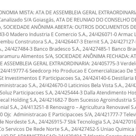
os S/A,24/424994-6 Soluz Participacoes S.A, 24/425444-3 Dalla Atendimento Hospitalar S/A, ATA DE ASSEMBLEIA GERAL ORDINARIA E EXTRAORDINARIA: 24/301279-9 Pirecal Holding S.A, 24/421682-7 Bom Sucesso Agroindustria S.A., OUTROS DOCUMENTOS DE INTERESSE DA EMPRESA / EMPRESARIO: 24/394154-4 Banco Genial S.A., 24/413251-8 Renovagro – Agricultura Renovavel S.A., 24/421404-2 Rádio Anhanguera S/A, 24/421762-9 J Câmara & Irmãos S/A, 24/421775-0 Ojc Administracao E Participacoes S/A, 24/421777-7 Televisao Anhanguera S.A, 24/426248-9 Hotelaria Alba S.A., 24/426564-0 Client Co Servicos De Rede Nordeste S.A., 24/426915-7 Sbk Tecnologia S.A, 24/427016-3 El Camino Foods S.A., 24/427361-8 Allterra Biossolucoes Agricolas S A, 24/427363-4 Client Co Servicos De Rede Norte S.A., 24/427452-5 Uniao Quimica Farmaceutica Nacional S A, 24/427611-0 Ale Combustiveis S.A., ATA DE REUNIAO DO CONSELHO DE ADMINISTRACAO: 24/420404-7 Atlantis Construtora S/A, 24/420883-2 Novo Mundo S.A. – Em Recuperacao Judicial, 24/421162-0 Agrogalaxy Participacoes S.A. Em Recuperacao Judicial, SOCIEDADE EMPRESÁRIA LIMITADA: CONSTITUICAO/CONTRATO: 24/307480-8 Soluções Médicas Ltda, 24/340865-0 Ricardo Dias De Oliveira Ltda, 24/348425-9 El Patron Locadora Ltda, 24/367692-1 Pop Ducha Serviços Goiatuba Ltda, 24/368810-5 Agropecuaria Bidu Rezende Ltda, 24/377544-0 N4 Participaçoes Societarias Ltda, 24/399315-3 Gp Confronto Ltda, 24/399474-5 Delta Consultoria Empresarial Ltda, 24/399654-3 Araujo Holding Ltda, 24/400726-8 Viva Distribuidora De Medicamentos Ltda, 24/403706-0 Zionn Ashira Corretora De Seguros Ltda, 24/406586-1 Gm Moda Ltda, 24/407121-7 Ayrton Da Silva Alves Pereira Neves Ltda, 24/408123-9 Orquídea Manutenção Automotiva Ltda, 24/409629-5 Gvanuncio Goianésia Gastronomia Em Geral Ltda, 24/409978-2 Epa Imóveis Ltda, 24/411250-9 Bazar De Luxo Serviços De Intermediação Ltda, 24/412122-2 Megranisi Holding Participacoes Ltda, 24/412149-4 Bar Do Vein Ltda, 24/412245-8 Oficina Do Corpo Academia Ltda, 24/412604-6 Alcione Fisioterapia Integrativa E Pilates Ltda, 24/414981-0 Grf Consultoria & Investimentos Ltda, 24/415166-0 Resende Coelho Ltda, 24/415318-3 Rs E Lourenco Participacoes E Empreendimentos Ltda, 24/415727-8 Viva Essência Serviços Estéticos Ltda, 24/416515-7 Defensor Transporte Estrategico Ltda, 24/416611-0 Continuum Corretora De Seguros Ltda, 24/416915-2 Passos Soares Soluções Empresariais Ltda, 24/417409-1 Caneli Doces E Cafes Ltda, 24/417501-2 Afc Lima Servicos De Consultoria E Assessoria Ltda, 24/417811-9 Mendes E Queiroz Contabilidade Pública Ltda, 24/417931-0 Gyn Soluções Industriais Ltda, 24/418054-7 Completa Aí Acreúna Ltda, 24/418123-3 Baps Prestadora Ltda, 24/418215-9 Carneiro Grande Negócios Ltda, 24/418325-2 Construtora Minerva Ltda, 24/418488-7 Caory Senday Arquitetura Ltda, 24/419011-9 Engevic Construtora Ltda, 24/419323-1 Mab Ltda, 24/419446-7 Alfa Repartições Patrimonial Ltda, 24/419476-9 Asher Inovações Ltda, 24/419691-5 Frcm Negócios E Participações Ltda, 24/419698-2 Clinicleo Estética Avançada Ltda, 24/419703-2 Mg Agro Ferragista E Camping Ltda, 24/419767-9 Face Harmony Odontologia E Estética Facial Ltda, 24/419807-1 Gef Serviços De Locação Ltda, 24/419821-7 Instituto Cultural Leal Gerson Capoeira Angola Do Brasil Ltda, 24/419874-8 Dbs Design Gráfico Ltda, 24/419910-8 J M Guimaraes Ltda, 24/419953-1 B. Garrote Participações Ltda, 24/420042-4 Lima Agronegócios Ltda, 24/420082-3 Smp Nacional Ltda, 24/420098-0 Jk Produtos E Serviços Para Festas Ltda, 24/420103-0 Univet Plano De Saude Veterinario Ltda, 24/420159-5 Agropecuária P&B Ltda, 24/420202-8 Oxossi Indústria De Roupas Ltda, 24/420260-5 Foco Lentes E Conserto De Oculos Ltda, 24/420357-1 Jsj Agropecuaria Ltda, 24/420380-6 Borges Ux Design Ltda, 24/420403-9 Gsf Eletric Ltda, 24/420504-3 Lupa Atendimento Medico Ltda, 24/420539-6 Lar Ideal – Ltda, 24/420584-1 Sb Negocios Imobiliarios Ltda, 24/420629-5 J Rodovalho Empreendimentos E Participações Ltda, 24/420782-8 Jks Prestação De Serviços Ltda, 24/420784-4 Jhv Empreendimentos E Pretação De Serviços Ltda, 24/420874-3 E-Martins Holding Ltda, 24/420914-6 Mbs Construções Ltda, 24/420975-8 Centro De Treinamento Nk Ltda, 24/421041-1 Limpow Servicos Financeiros Ltda, 24/421095-0 Água Santa Spe 04 Ltda, 24/421140-0 M F Manfrin Transportes Ltda, 24/421149-3 Hfz Produções, Locações, Comércio, Importação E Exportação De Equipamentos Audiovisuais Ltda, 24/421176-0 Gc Guimaraes Alimentos E Bebidas Ltda, 24/421228-7 House Imobi Go Aparecida De Goiania Ltda, 24/421358-5 Emporio Do Porto Ltda, 24/421359-3 Estudio De Artes Marciais E Musculação Equipe Rocha Ltda, 24/421368-2 Saude Farma Service Ltda, 24/421375-5 Jc Construtora & Incorporadora Ltda, 24/421908-7 Saúde E E