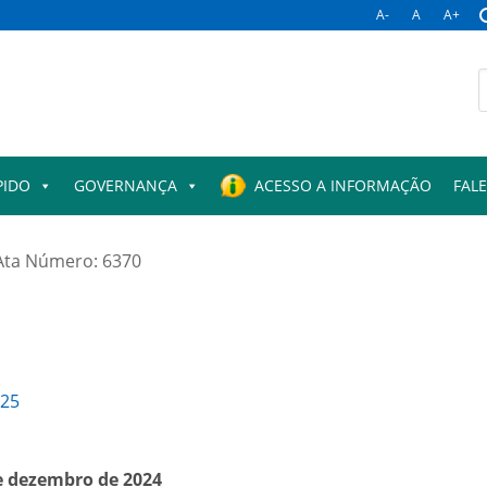
A-
A
A+
B
p
PIDO
GOVERNANÇA
ACESSO A INFORMAÇÃO
FAL
Ata Número: 6370
025
e dezembro de 2024