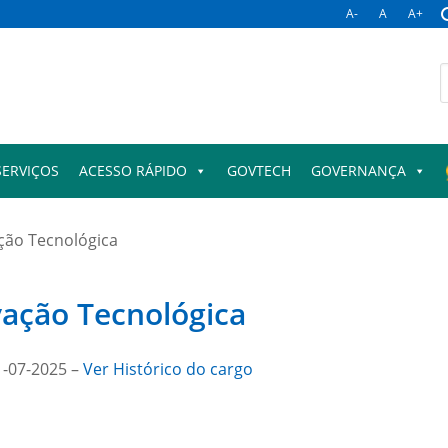
A-
A
A+
B
p
SERVIÇOS
ACESSO RÁPIDO
GOVTECH
GOVERNANÇA
ção Tecnológica
ação Tecnológica
1-07-2025 –
Ver Histórico do cargo