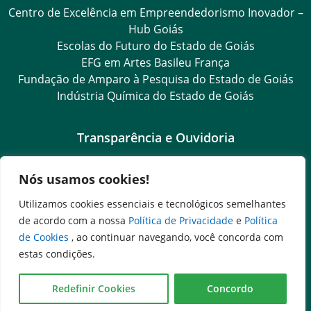
Centro de Excelência em Empreendedorismo Inovador –
Hub Goiás
Escolas do Futuro do Estado de Goiás
EFG em Artes Basileu França
Fundação de Amparo à Pesquisa do Estado de Goiás
Indústria Química do Estado de Goiás
Transparência e Ouvidoria
LGPD
Nós usamos cookies!
Goiás Transparência
Dados Abertos Goiás
Utilizamos cookies essenciais e tecnológicos semelhantes
Ouvidoria Setorial
de acordo com a nossa
Política de Privacidade
e
Política
SIC – Serviço de Informação ao Cidadão
de Cookies
, ao continuar navegando, você concorda com
e-SIC – Serviço Eletrônico de Informação ao Cidadão
estas condições.
OS Transparência
Ouvidoria Setorial (Presencial)
Redefinir Cookies
Concordo