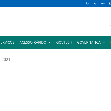
A-
A
A+
B
p
SERVIÇOS
ACESSO RÁPIDO
GOVTECH
GOVERNANÇA
2021