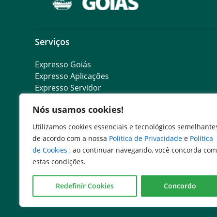
Serviços
Expresso Goiás
Expresso Aplicações
Expresso Servidor
SEI Governadoria
Nós usamos cookies!
Cadastro de Autoridades
Escola de Governo
Utilizamos cookies essenciais e tecnológicos semelhante
Agenda de Autoridades
de acordo com a nossa
Política de Privacidade
e
Política
Portal do Colaborador
de Cookies
, ao continuar navegando, você concorda com
estas condições.
Redefinir Cookies
Concordo