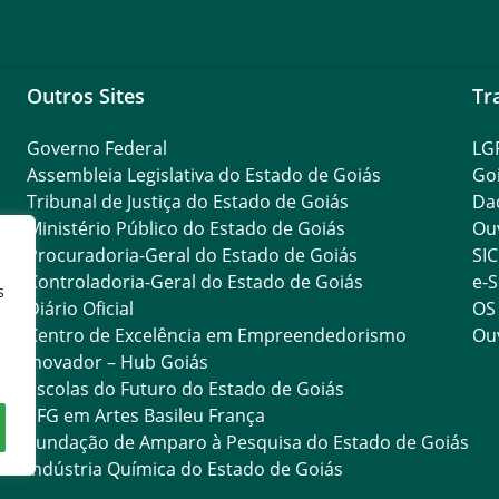
Outros Sites
Tr
Governo Federal
LG
Assembleia Legislativa do Estado de Goiás
Go
Tribunal de Justiça do Estado de Goiás
Da
Ministério Público do Estado de Goiás
Ouv
Procuradoria-Geral do Estado de Goiás
SIC
Controladoria-Geral do Estado de Goiás
e-S
s
Diário Oficial
OS
Centro de Excelência em Empreendedorismo
Ouv
Inovador – Hub Goiás
Escolas do Futuro do Estado de Goiás
EFG em Artes Basileu França
Fundação de Amparo à Pesquisa do Estado de Goiás
Indústria Química do Estado de Goiás