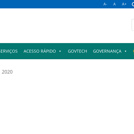
A-
A
A+
B
p
SERVIÇOS
ACESSO RÁPIDO
GOVTECH
GOVERNANÇA
2020