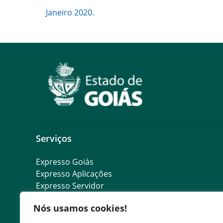
Janeiro 2020.
Serviços
Expresso Goiás
Expresso Aplicações
Expresso Servidor
SEI Governadoria
Nós usamos cookies!
Cadastro de Autoridades
Escola de Governo