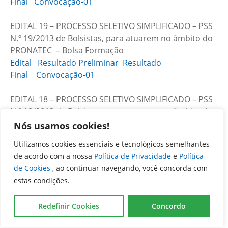
Final
Convocação-01
EDITAL 19 – PROCESSO SELETIVO SIMPLIFICADO – PSS
N.º 19/2013 de Bolsistas, para atuarem no âmbito do
PRONATEC – Bolsa Formação
Edital
Resultado Preliminar
Resultado
Final
Convocação-01
EDITAL 18 – PROCESSO SELETIVO SIMPLIFICADO – PSS
N.º 18/2013 de Bolsistas, para atuarem no âmbito do
PRONATEC – Bolsa Formação
Nós usamos cookies!
Edital
Resultado Preliminar
Resultado Final
Utilizamos cookies essenciais e tecnológicos semelhantes
Convocação-01
Convocação-02
de acordo com a nossa
Política de Privacidade
e
Política
de Cookies
, ao continuar navegando, você concorda com
EDITAL 17 – PROCESSO SELETIVO SIMPLIFICADO – PSS
estas condições.
N.º 17/2013 de Bolsistas, para atuarem no âmbito do
PRONATEC – Bolsa Formação
Redefinir Cookies
Concordo
Edital
Resultado Preliminar
Resultado
Final
Convocação-01
Convocação-02