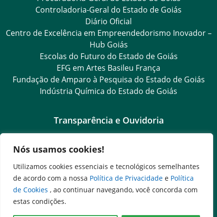
Controladoria-Geral do Estado de Goiás
Diário Oficial
Centro de Excelência em Empreendedorismo Inovador –
Hub Goiás
Escolas do Futuro do Estado de Goiás
EFG em Artes Basileu França
Fundação de Amparo à Pesquisa do Estado de Goiás
Indústria Química do Estado de Goiás
Transparência e Ouvidoria
LGPD
Nós usamos cookies!
Goiás Transparência
Dados Abertos Goiás
Utilizamos cookies essenciais e tecnológicos semelhantes
Ouvidoria Setorial
de acordo com a nossa
Política de Privacidade
e
Política
SIC – Serviço de Informação ao Cidadão
de Cookies
, ao continuar navegando, você concorda com
e-SIC – Serviço Eletrônico de Informação ao Cidadão
estas condições.
OS Transparência