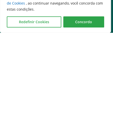
de Cookies
, ao continuar navegando, você concorda com
estas condições.
Redefinir Cookies
Concordo
Governo na palma da mão
Serviços
Expresso Goiás
Expresso Aplicações
Expresso Servidor
SEI Governadoria
Cadastro de Autoridades