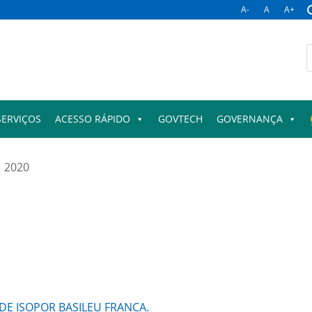
A-
A
A+
B
p
SERVIÇOS
ACESSO RÁPIDO
GOVTECH
GOVERNANÇA
2020
DE ISOPOR BASILEU FRANCA.