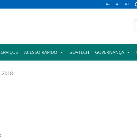
A-
A
A+
B
p
SERVIÇOS
ACESSO RÁPIDO
GOVTECH
GOVERNANÇA
2018
o