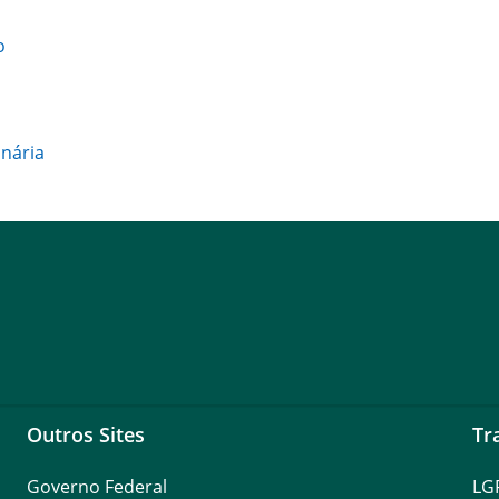
o
inária
Outros Sites
Tr
Governo Federal
LG