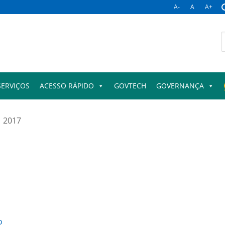
A-
A
A+
B
p
SERVIÇOS
ACESSO RÁPIDO
GOVTECH
GOVERNANÇA
2017
o