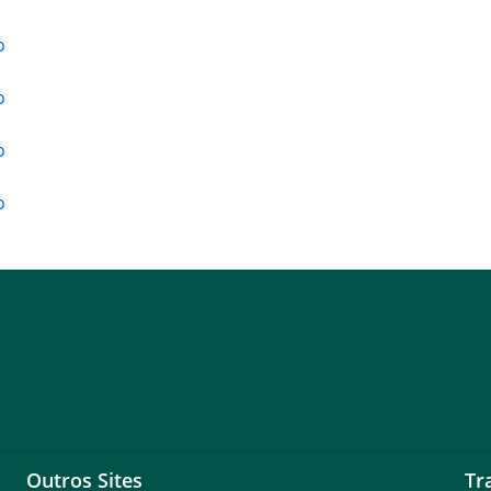
o
o
o
o
Outros Sites
Tr