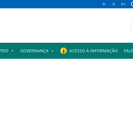
A-
A
A+
PIDO
GOVERNANÇA
ACESSO À INFORMAÇÃO
FAL