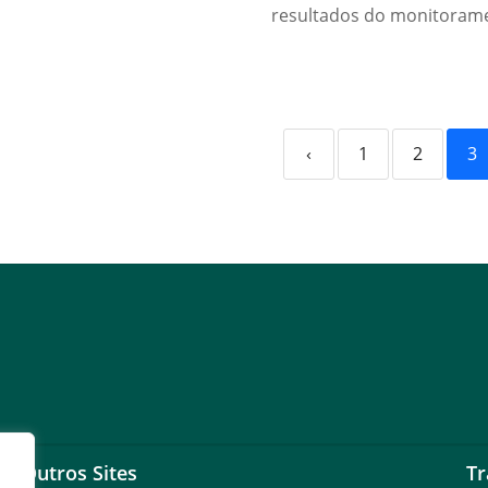
resultados do monitorame
‹
1
2
3
Outros Sites
Tr