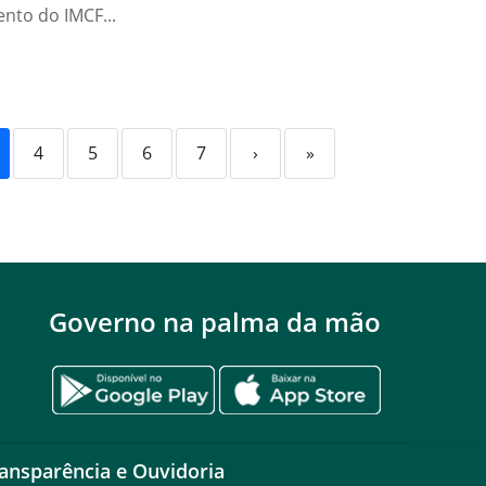
nto do IMCF...
4
5
6
7
›
»
Governo na palma da mão
ansparência e Ouvidoria