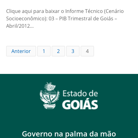
Clique aqui para baixar o Informe Técnico (Cenário
Socioeconômico): 03 – PIB Trimestral de Goiás –
Abril/2012…
Anterior
1
2
3
4
Governo na palma da mão